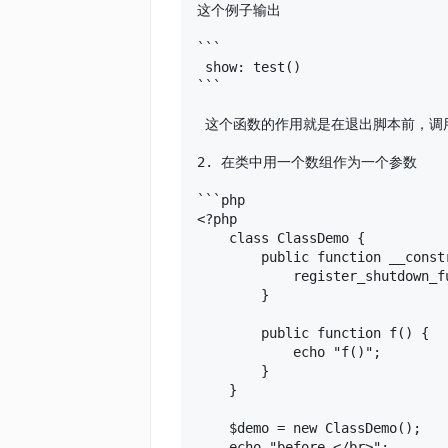
这个例子输出

```

 show: test()

```

 这个函数的作用就是在退出脚本前，调
2. 在类中用一个数组作为一个参数

```php

<?php

    class ClassDemo {

        public function __constr
            register_shutdown_f
        }

        public function f() {

            echo "f()";

        }

    }

    $demo = new ClassDemo();

    echo "before </br>";
