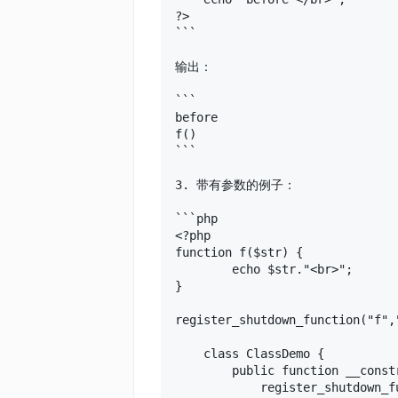
?>

```

输出：

```

before

f()

```

3. 带有参数的例子：

```php

<?php

function f($str) {

        echo $str."<br>";

}

register_shutdown_function("f","
    class ClassDemo {

        public function __constr
            register_shutdown_f