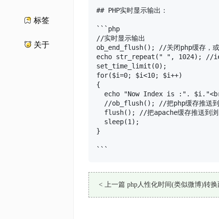
## PHP实时显示输出：

标签
```php

//实时显示输出

关于
ob_end_flush(); //关闭php缓存，或
echo str_repeat(" ", 1024); /
set_time_limit(0);

for($i=0; $i<10; $i++)

{

  echo "Now Index is :". $i."<br
  //ob_flush(); //把php缓
  flush(); //把apache缓存推送到
  sleep(1);

}

```
< 上一篇 php人性化时间(类似微博)转