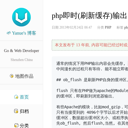
php即时(刷新缓存)输
日期
2013年02月24日 06:47
分类
PHP
标签
ph
🌱 Yanue's 博客
本文发布于 13 年前, 内容可能已经过时或
Go & Web Developer
Shenzhen China
通常的情况下用PHP输出内容会先缓存,
中间漫长的过程只有等待. 能不能立即都
地图作品
## ob_flush 是刷新PHP自身的缓冲区。
flush 只有在PHP做为apache的Mod
的缓冲区，即刷新到浏览器输出。

首页
有些Apache的模块，比如mod_gzi
归档
只有当接受到的 4096个字节以后才开始
缓冲区，数据超出缓冲区大小、或程序执行完，
先ob_flush, 然后flush,当然,
分类