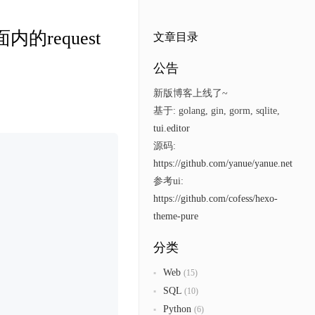
面内的request
文章目录
公告
新版博客上线了~
基于: golang, gin, gorm, sqlite,
tui.editor
源码:
https://github.com/yanue/yanue.net
参考ui:
https://github.com/cofess/hexo-
theme-pure
分类
Web
(15)
SQL
(10)
Python
(6)