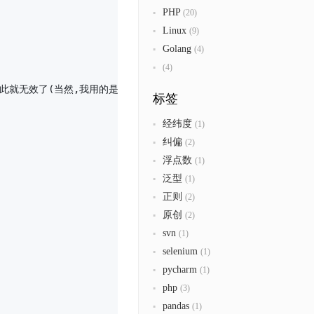
PHP
(20)
Linux
(9)
Golang
(4)
(4)
因此就无效了(当然,我用的是调试模式,而非直接调起浏览器)

标签
经纬度
(1)
纠偏
(2)
浮点数
(1)
泛型
(1)
正则
(2)
原创
(2)
svn
(1)
selenium
(1)
pycharm
(1)
php
(3)
pandas
(1)