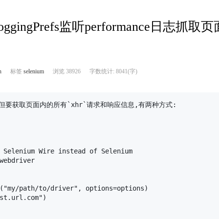
:loggingPrefs监听performance日志抓取页
n
标签
selenium
浏览 38926
字数统计: 8041(字)
,但要获取页面内的所有`xhr`请求和响应信息,有两种方式:

 Selenium Wire instead of Selenium

webdriver

("my/path/to/driver", options=options)

st.url.com")
