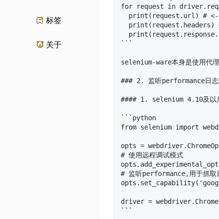
for request in driver.req
  print(request.url) # <-
标签
  print(request.headers) 
  print(request.response.
```

关于
selenium-ware本身是
### 2. 监听performance日
#### 1. selenium 4.10
```python

from selenium import webd
opts = webdriver.ChromeOp
# 使用远程调试模式

opts.add_experimental_opt
# 监听performance,用于抓取
opts.set_capability('goog
driver = webdriver.Chrome
```
