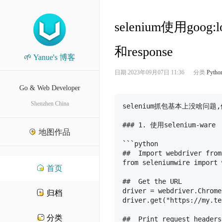
selenium使用goog
和response
🌱 Yanue's 博客
日期
2023年09月07日 11:36
分类
Pytho
Go & Web Developer
Shenzhen China
selenium抓包基本上没啥问题
### 1. 使用selenium-ware

地图作品
```python

##  Import webdriver from
from seleniumwire import 
首页
##  Get the URL

driver = webdriver.Chrome
归档
driver.get("https://my.te
分类
##  Print request headers
