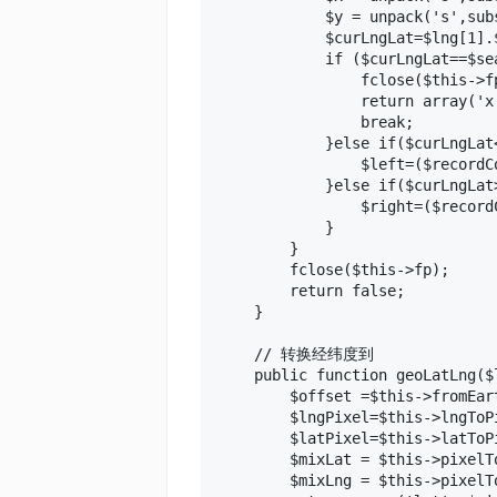
            $y = unpack('s',subs
            $curLngLat=$lng[1].$
            if ($curLngLat==$sea
                fclose($this->fp
                return array('x
                break;

            }else if($curLngLat<
                $left=($recordCo
            }else if($curLngLat>
                $right=($recordC
            }

        }

        fclose($this->fp);

        return false;

    }

    // 转换经纬度到

    public function geoLatLng($l
        $offset =$this->fromEar
        $lngPixel=$this->lngToP
        $latPixel=$this->latToP
        $mixLat = $this->pixelTo
        $mixLng = $this->pixelTo