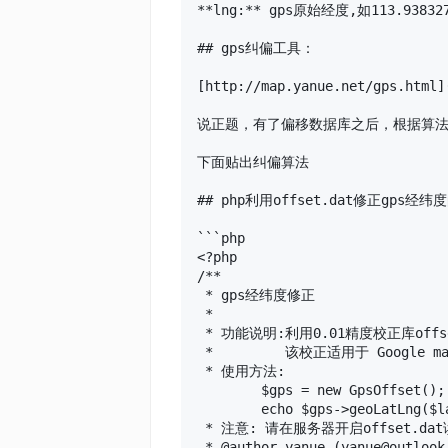
**lng:** gps原始经度,如113.938
## gps纠偏工具：

[http://map.yanue.net/gps.htm
说正题，有了偏移数据库之后，根据算法
下面贴出纠偏算法

## php利用offset.dat修正gps经纬
```php

<?php

/**

 * gps经纬度修正

 *

 * 功能说明:利用0.01精度校正库off
 *         该校正适用于 Google m
 * 使用方法:

        $gps = new GpsOffset();

        echo $gps->geoLatLng($la
 * 注意: 请在服务器开启offset.dat
 * @author yanue (yanue@outlook.