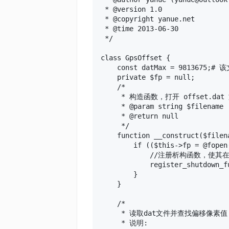
 * @version 1.0

 * @copyright yanue.net

 * @time 2013-06-30

 */

class GpsOffset {

    const datMax = 9813675;
    private $fp = null;

    /*

     * 构造函数，打开 offset.d
     * @param string $filename

     * @return null

     */

    function __construct($filen
        if (($this->fp = @fopen
            //注册析构函数，使
            register_shutdown_f
        }

    }

    /*

     * 读取dat文件并查找偏移像素值

     * 说明:
