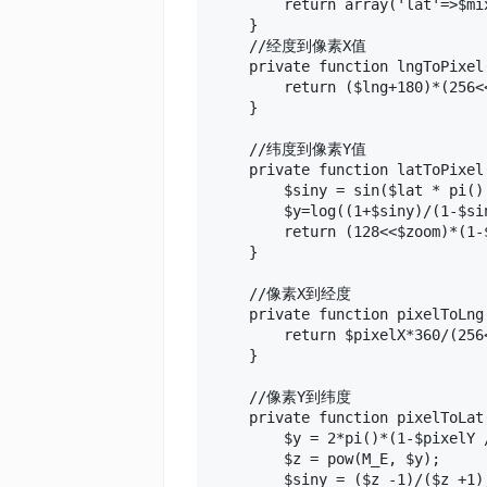
        return array('lat'=>$mi
    }

    //经度到像素X值

    private function lngToPixel(
        return ($lng+180)*(256<<
    }

    //纬度到像素Y值

    private function latToPixel(
        $siny = sin($lat * pi() 
        $y=log((1+$siny)/(1-$sin
        return (128<<$zoom)*(1-$
    }

    //像素X到经度

    private function pixelToLng(
        return $pixelX*360/(256<
    }

    //像素Y到纬度

    private function pixelToLat(
        $y = 2*pi()*(1-$pixelY /
        $z = pow(M_E, $y);

        $siny = ($z -1)/($z +1);