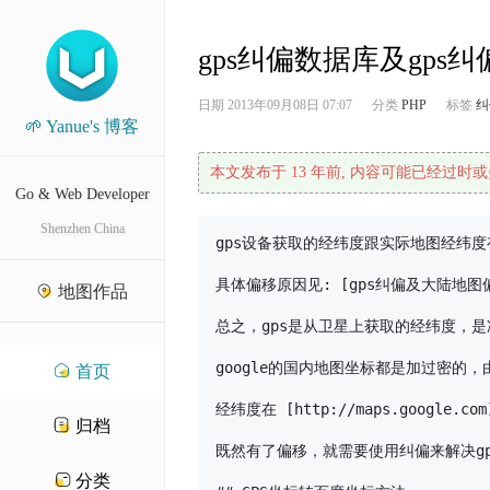
gps纠偏数据库及gps纠
日期
2013年09月08日 07:07
分类
PHP
标签
纠
🌱 Yanue's 博客
本文发布于 13 年前, 内容可能已经过时或
Go & Web Developer
Shenzhen China
gps设备获取的经纬度跟实际地图经纬度
具体偏移原因见: [gps纠偏及大陆地图偏移原因]
地图作品
总之，gps是从卫星上获取的经纬度，是准
google的国内地图坐标都是加过密
首页
经纬度在 [http://maps.google.c
归档
既然有了偏移，就需要使用纠偏来解决gp
分类